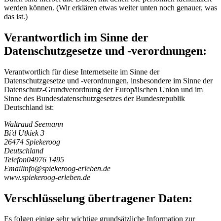
werden können. (Wir erklären etwas weiter unten noch genauer, was
das ist.)
Verantwortlich im Sinne der
Datenschutzgesetze und -verordnungen:
Verantwortlich für diese Internetseite im Sinne der
Datenschutzgesetze und -verordnungen, insbesondere im Sinne der
Datenschutz-Grundverordnung der Europäischen Union und im
Sinne des Bundesdatenschutzgesetzes der Bundesrepublik
Deutschland ist:
Waltraud Seemann
Bi'd Utkiek 3
26474 Spiekeroog
Deutschland
Telefon
04976 1495
Email
i
n
f
o
@
s
p
i
e
k
e
r
o
o
g
-
e
r
l
e
b
e
n
.
d
e
www.spiekeroog-erleben.de
Verschlüsselung übertragener Daten:
Es folgen einige sehr wichtige grundsätzliche Information zur