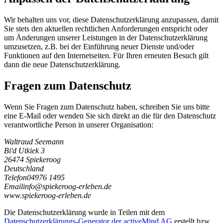
Wir behalten uns vor, diese Datenschutzerklärung anzupassen, damit
Sie stets den aktuellen rechtlichen Anforderungen entspricht oder
um Änderungen unserer Leistungen in der Datenschutzerklärung
umzusetzen, z.B. bei der Einführung neuer Dienste und/oder
Funktionen auf den Internetseiten. Für Ihren erneuten Besuch gilt
dann die neue Datenschutzerklärung.
Fragen zum Datenschutz
Wenn Sie Fragen zum Datenschutz haben, schreiben Sie uns bitte
eine E-Mail oder wenden Sie sich direkt an die für den Datenschutz
verantwortliche Person in unserer Organisation:
Waltraud Seemann
Bi'd Utkiek 3
26474 Spiekeroog
Deutschland
Telefon
04976 1495
Email
i
n
f
o
@
s
p
i
e
k
e
r
o
o
g
-
e
r
l
e
b
e
n
.
d
e
www.spiekeroog-erleben.de
Die Datenschutzerklärung wurde in Teilen mit dem
Datenschutzerklärungs-Generator der activeMind AG
erstellt bzw.