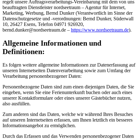
regelt unsere Auftragsverarbeitungs-Vereinbarung mit dem von uns
beauftragten Dienstleister nordseetraum – Agentur für Internet,
Marketing, Werbung, Bernd Dunker (Verantwortlich im Sinne der
Datenschutzgesetze und -verordnungen: Bernd Dunker, Süderwall
10, 26427 Esens, Telefon 04971 926920,
b
e
r
n
d
.
d
u
n
k
e
r
@
n
o
r
d
s
e
e
t
r
a
u
m
.
d
e
–
https://www.nordseetraum.de
).
Allgemeine Informationen und
Definitionen:
Es folgen weitere allgemeine Informationen zur Datenerfassung auf
unseren Internetseiten Datenverarbeitung sowie zum Umfang der
Verarbeitung personenbezogener Daten:
Personenbezogene Daten sind zum einen diejenigen Daten, die Sie
eingeben, wenn Sie eine Ferienunterkunft buchen oder auch eines
unserer Kontaktformulare oder eines unserer Gästebücher nutzen,
also ausfüllen.
Zum anderen sind das Daten, welche wir während Ihres Besuches
auf unseren Internetseiten erfassen, um Ihnen letztlich ein besseres
Informationsangebot zu ermöglichen.
Durch das Erfassen und das Verwenden personenbezogener Daten