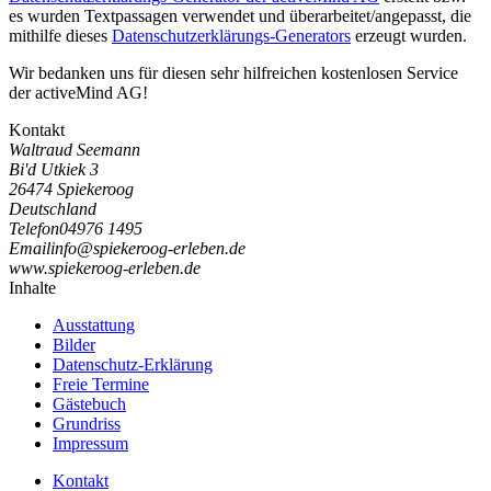
es wurden Textpassagen verwendet und überarbeitet/angepasst, die
mithilfe dieses
Datenschutzerklärungs-Generators
erzeugt wurden.
Wir bedanken uns für diesen sehr hilfreichen kostenlosen Service
der activeMind AG!
Kontakt
Waltraud Seemann
Bi'd Utkiek 3
26474 Spiekeroog
Deutschland
Telefon
04976 1495
Email
i
n
f
o
@
s
p
i
e
k
e
r
o
o
g
-
e
r
l
e
b
e
n
.
d
e
www.spiekeroog-erleben.de
Inhalte
Ausstattung
Bilder
Datenschutz-Erklärung
Freie Termine
Gästebuch
Grundriss
Impressum
Kontakt