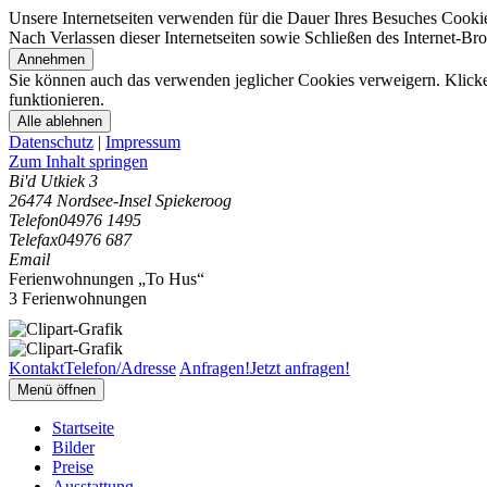
Unsere Internetseiten verwenden für die Dauer Ihres Besuches Cooki
Nach Verlassen dieser Internetseiten sowie Schließen des Internet-B
Annehmen
Sie können auch das verwenden jeglicher Cookies verweigern. Klicken
funktionieren.
Alle ablehnen
Datenschutz
|
Impressum
Zum Inhalt springen
Bi'd Utkiek 3
26474 Nordsee-Insel Spiekeroog
Telefon
04976 1495
Telefax
04976 687
Email
Ferienwohnungen „To Hus“
3 Ferienwohnungen
Kontakt
Telefon/Adresse
Anfragen!
Jetzt anfragen!
Menü öffnen
Startseite
Bilder
Preise
Ausstattung