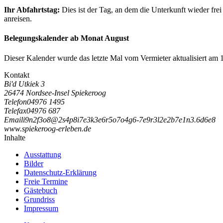
Ihr Abfahrtstag:
Dies ist der Tag, an dem die Unterkunft wieder frei
anreisen.
Belegungskalender ab Monat August
Dieser Kalender wurde das letzte Mal vom Vermieter aktualisiert am 
Kontakt
Bi'd Utkiek 3
26474 Nordsee-Insel Spiekeroog
Telefon
04976 1495
Telefax
04976 687
Email
i
9
n
2
f
3
o
8
@
2
s
4
p
8
i
7
e
3
k
3
e
6
r
5
o
7
o
4
g
6
-
7
e
9
r
3
l
2
e
2
b
7
e
1
n
3
.
6
d
6
e
8
www.spiekeroog-erleben.de
Inhalte
Ausstattung
Bilder
Datenschutz-Erklärung
Freie Termine
Gästebuch
Grundriss
Impressum